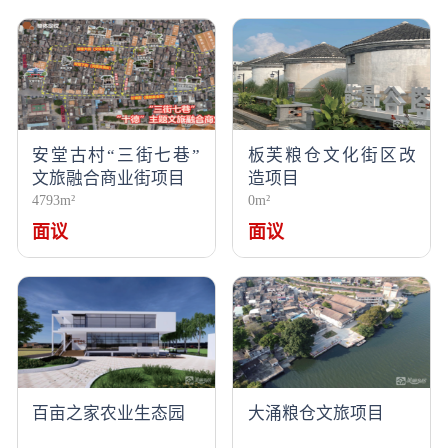
安堂古村“三街七巷”
板芙粮仓文化街区改
文旅融合商业街项目
造项目
4793m²
0m²
面议
面议
百亩之家农业生态园
大涌粮仓文旅项目