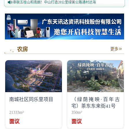
串联五桂山和南朗！中山打造28公里绿美公路通村达海
省级表彰！中山文旅集团“美丽乡居”平台斩获优秀运营奖
农房
更多
南城社区同乐里项目
（绿荫掩映·百年古
宅）茶东东来街41号
21333m²
350m²
面议
面议