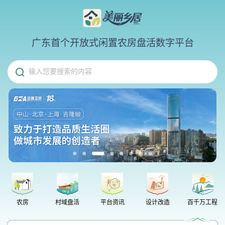
广东首个开放式闲置农房盘活数字平台
输入您要搜索的内容
省级表彰！中山文旅集团“美丽乡居”平台斩获优秀运营奖
小米澎程系列增程SUV正式发布！中山万象汇店现车已到店，诚邀各位评鉴
农房
村域盘活
平台资讯
设计改造
百千万工程
三伏将至，“冬病夏治”开启！三伏贴来啦
中山保利“悦系”，交付眼见为实的东方生活