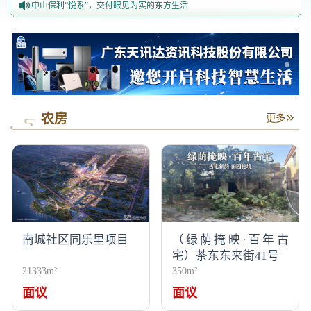
中山保利“悦系”，交付眼见为实的东方生活
串联五桂山和南朗！中山打造28公里绿美公路通村达海
省级表彰！中山文旅集团“美丽乡居”平台斩获优秀运营奖
农房
更多
南城社区同乐里项目
（绿荫掩映·百年古
宅）茶东东来街41号
21333m²
350m²
面议
面议