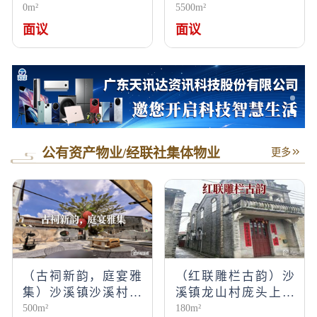
0m²
5500m²
面议
面议
公有资产物业/经联社集体物业
更多
（古祠新韵，庭宴雅
（红联雕栏古韵）沙
集）沙溪镇沙溪村岭
溪镇龙山村庞头上街
500m²
180m²
后亨和平街39号
45号