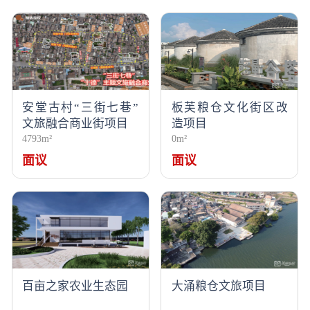
安堂古村“三街七巷”
板芙粮仓文化街区改
文旅融合商业街项目
造项目
4793m²
0m²
面议
面议
百亩之家农业生态园
大涌粮仓文旅项目