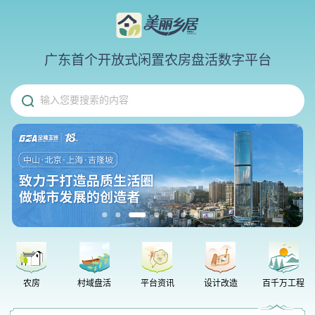
广东首个开放式闲置农房盘活数字平台
输入您要搜索的内容
省级表彰！中山文旅集团“美丽乡居”平台斩获优秀运营奖
农房
村域盘活
平台资讯
设计改造
百千万工程
小米澎程系列增程SUV正式发布！中山万象汇店现车已到店，诚邀各位评鉴
三伏将至，“冬病夏治”开启！三伏贴来啦