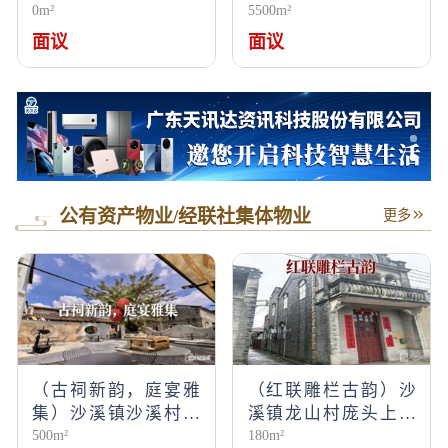
0m²
5500m²
面议
面议
公有资产物业/经联社集体物业
更多
（古祠新韵，庭宴雅
（红联雕栏古韵）沙
集）沙溪镇沙溪村岭
溪镇龙山村庞头上街
500m²
180m²
后亨和平街39号
45号