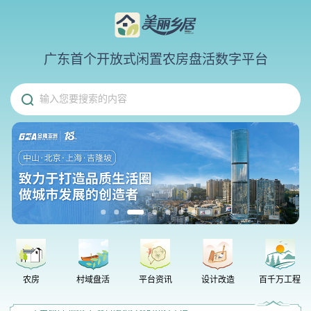
广东首个开放式闲置农房盘活数字平台
输入您要搜索的内容
省级表彰！中山文旅集团“美丽乡居”平台斩获优秀运营奖
农房
村域盘活
平台资讯
设计改造
百千万工程
小米澎程系列增程SUV正式发布！中山万象汇店现车已到店，诚邀各位评鉴
三伏将至，“冬病夏治”开启！三伏贴来啦
中山保利“悦系”，交付眼见为实的东方生活