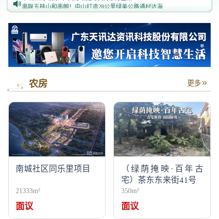
串联五桂山和南朗！中山打造28公里绿美公路通村达海
省级表彰！中山文旅集团“美丽乡居”平台斩获优秀运营奖
农房
更多
南城社区同乐里项目
（绿荫掩映·百年古
宅）茶东东来街41号
21333m²
350m²
面议
面议