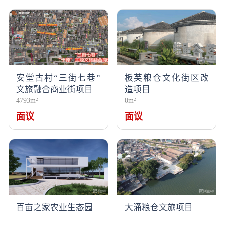
安堂古村“三街七巷”
板芙粮仓文化街区改
文旅融合商业街项目
造项目
4793m²
0m²
面议
面议
百亩之家农业生态园
大涌粮仓文旅项目