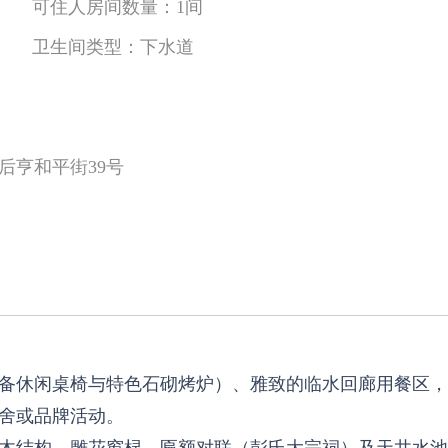
可住人房间数量：
1间
卫生间类型：
下水道
后亨和平街39号
备休闲桌椅与特色石砌烤炉）、雅致的临水回廊用餐区，
舍或品牌活动。
木结构、雕花窗棂、匾额对联（彭氏大宗祠）及天井水池