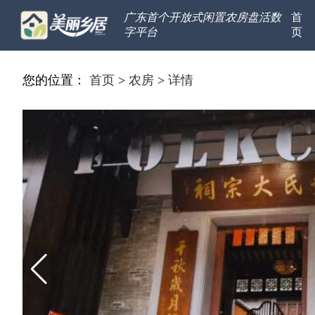
广东首个开放式闲置农房盘活数
首
字平台
页
您的位置：
首页
>
农房
>
详情