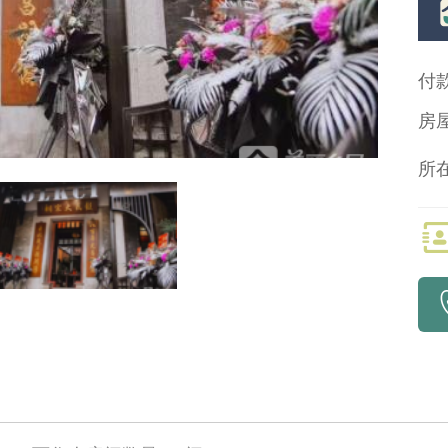
付
房
所