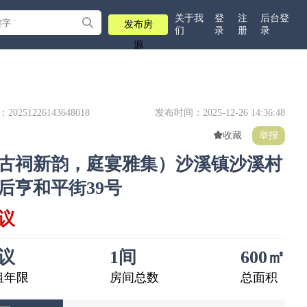
关于我
登
注
后台登
发布房
们
录
册
录
源
20251226143648018
发布时间：2025-12-26 14:36:48
收藏
举报
古祠新韵，庭宴雅集）沙溪镇沙溪村
后亨和平街39号
议
议
1间
600㎡
租年限
房间总数
总面积