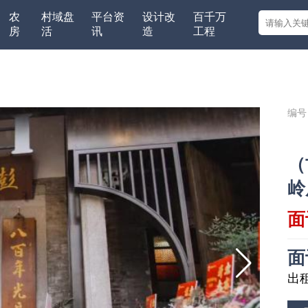
农
村域盘
平台资
设计改
百千万
房
活
讯
造
工程
编号：
（
岭
面
面
出