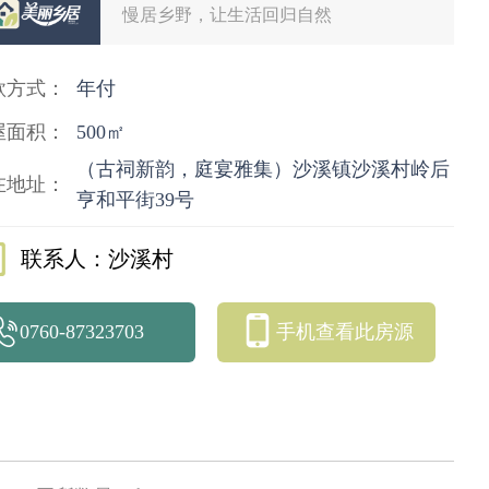
慢居乡野，让生活回归自然
款方式：
年付
屋面积：
500㎡
（古祠新韵，庭宴雅集）沙溪镇沙溪村岭后
在地址：
亨和平街39号
联系人：沙溪村
0760-87323703
手机查看此房源