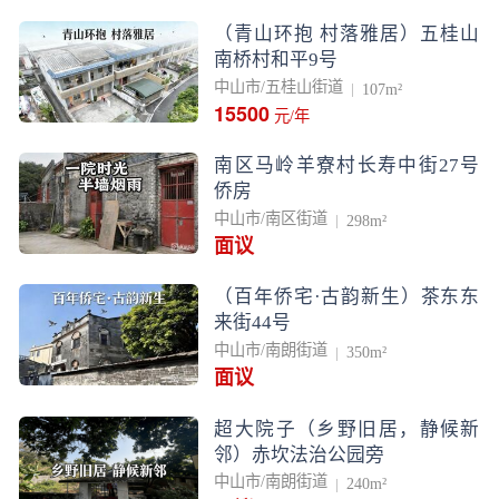
（青山环抱 村落雅居）五桂山
南桥村和平9号
中山市/五桂山街道
107m²
15500
元/年
南区马岭羊寮村长寿中街27号
侨房
中山市/南区街道
298m²
面议
（百年侨宅·古韵新生）茶东东
来街44号
中山市/南朗街道
350m²
面议
超大院子（乡野旧居，静候新
邻）赤坎法治公园旁
中山市/南朗街道
240m²