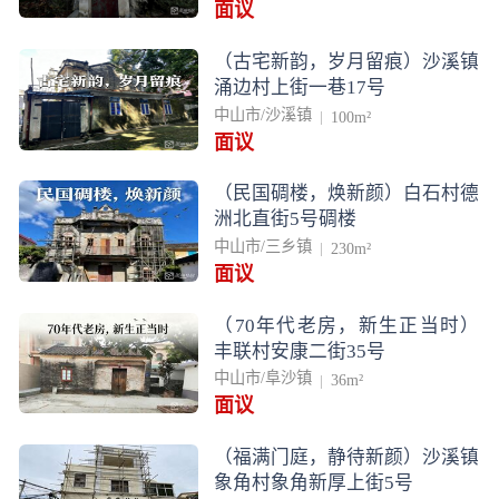
面议
（古宅新韵，岁月留痕）沙溪镇
涌边村上街一巷17号
中山市/沙溪镇
100m²
面议
（民国碉楼，焕新颜）白石村德
洲北直街5号碉楼
中山市/三乡镇
230m²
面议
（70年代老房，新生正当时）
丰联村安康二街35号
中山市/阜沙镇
36m²
面议
（福满门庭，静待新颜）沙溪镇
象角村象角新厚上街5号