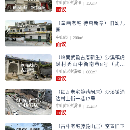
中山市/沙溪镇
150m²
面议
（童画老宅 待启新章）旧幼儿
园
中山市
200m²
面议
（岭南武韵古厝新生）沙溪镇虎
逊村秀山中街南巷8号（武术
馆）
中山市/沙溪镇
600m²
面议
（红瓦老宅静巷闲居）沙溪镇涌
边村上街一巷17号
中山市/沙溪镇
152m²
面议
（古朴老宅藤蔓山居）空置旧卫