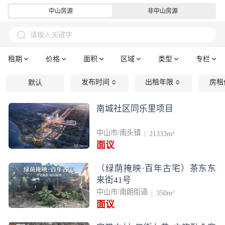
中山房源
非中山房源
请输入关键字
租期
价格
面积
区域
类型
专栏
发布时间
出租年限
房租
默认
南城社区同乐里项目
中山市/南头镇
21333m²
面议
（绿荫掩映·百年古宅）茶东东
来街41号
中山市/南朗街道
350m²
面议