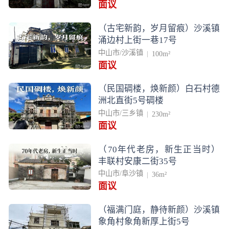
面议
（古宅新韵，岁月留痕）沙溪镇
涌边村上街一巷17号
中山市/沙溪镇
100m²
面议
（民国碉楼，焕新颜）白石村德
洲北直街5号碉楼
中山市/三乡镇
230m²
面议
（70年代老房，新生正当时）
丰联村安康二街35号
中山市/阜沙镇
36m²
面议
（福满门庭，静待新颜）沙溪镇
象角村象角新厚上街5号