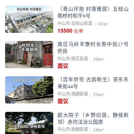
（青山环抱 村落雅居）五桂山
南桥村和平9号
中山市/五桂山街道
107m²
15500
元/年
南区马岭羊寮村长寿中街27号
侨房
中山市/南区街道
298m²
面议
（百年侨宅·古韵新生）茶东东
来街44号
中山市/南朗街道
350m²
面议
超大院子（乡野旧居，静候新
邻）赤坎法治公园旁
中山市/南朗街道
240m²