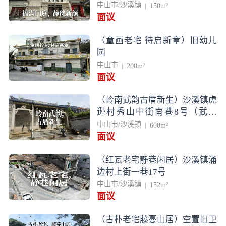
中山市/沙溪镇
150m²
面议
（童画老宅 待启新章）旧幼儿
园
中山市
200m²
面议
（岭南武韵古厝新生）沙溪镇虎
逊村秀山中街南巷8号（武术
馆）
中山市/沙溪镇
600m²
面议
（红瓦老宅静巷闲居）沙溪镇涌
边村上街一巷17号
中山市/沙溪镇
152m²
面议
（古朴老宅藤蔓山居）空置旧卫