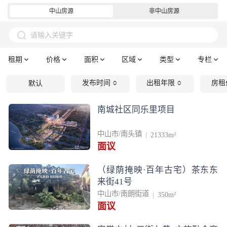
中山房源
非中山房源
请输入关键字
租期
价格
面积
区域
类型
专栏
发布时间
出租年限
房租
默认
南城社区同乐里项目
中山市/南头镇
21333m²
面议
（绿荫掩映·百年古宅）茶东东
来街41号
中山市/南朗街道
350m²
面议