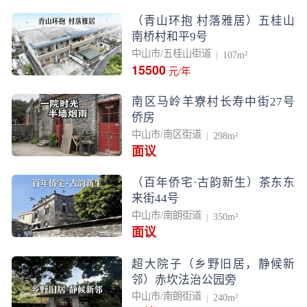
（青山环抱 村落雅居）五桂山
南桥村和平9号
中山市/五桂山街道
107m²
15500
元/年
南区马岭羊寮村长寿中街27号
侨房
中山市/南区街道
298m²
面议
（百年侨宅·古韵新生）茶东东
来街44号
中山市/南朗街道
350m²
面议
超大院子（乡野旧居，静候新
邻）赤坎法治公园旁
中山市/南朗街道
240m²