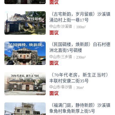
面议
（古宅新韵，岁月留痕）沙溪镇
涌边村上街一巷17号
中山市/沙溪镇
100m²
面议
（民国碉楼，焕新颜）白石村德
洲北直街5号碉楼
中山市/三乡镇
230m²
面议
（70年代老房，新生正当时）
丰联村安康二街35号
中山市/阜沙镇
36m²
面议
（福满门庭，静待新颜）沙溪镇
象角村象角新厚上街5号