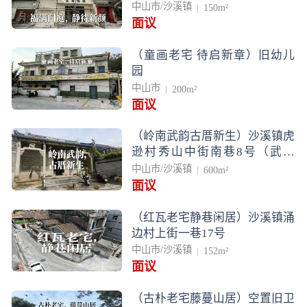
中山市/沙溪镇
150m²
面议
（童画老宅 待启新章）旧幼儿
园
中山市
200m²
面议
（岭南武韵古厝新生）沙溪镇虎
逊村秀山中街南巷8号（武术
馆）
中山市/沙溪镇
600m²
面议
（红瓦老宅静巷闲居）沙溪镇涌
边村上街一巷17号
中山市/沙溪镇
152m²
面议
（古朴老宅藤蔓山居）空置旧卫