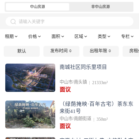
中山房源
非中山房源
请输入关键字
租期
价格
面积
区域
类型
专栏
发布时间
出租年限
房租
默认
南城社区同乐里项目
中山市/南头镇
21333m²
面议
（绿荫掩映·百年古宅）茶东东
来街41号
中山市/南朗街道
350m²
面议