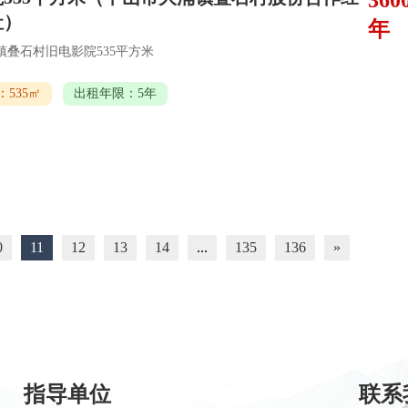
360
社）
年
镇叠石村旧电影院535平方米
535㎡
出租年限：5年
0
11
12
13
14
...
135
136
»
指导单位
联系