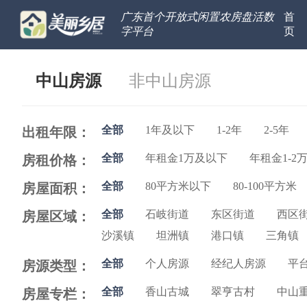
广东首个开放式闲置农房盘活数
首
字平台
页
中山房源
非中山房源
全部
1年及以下
1-2年
2-5年
出租年限：
全部
年租金1万及以下
年租金1-2
房租价格：
全部
80平方米以下
80-100平方米
房屋面积：
全部
石岐街道
东区街道
西区
房屋区域：
沙溪镇
坦洲镇
港口镇
三角镇
全部
个人房源
经纪人房源
平
房源类型：
全部
香山古城
翠亨古村
中山
房屋专栏：