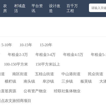
农
村域盘
平台资
设计改
百千万
房
活
讯
造
工程
5-10年
10-15年
15-20年
万
年租金2-3万
年租金3-4万
年租金4-5万
年租金5-
100-150平方米
150平方米以上
街道
南区街道
五桂山街道
中山港街道
民众街道
横栏镇
南头镇
阜沙镇
三乡镇
板芙镇
大
台直签房源
公有资产物业
经联社集体物业
重点农文旅招商项目