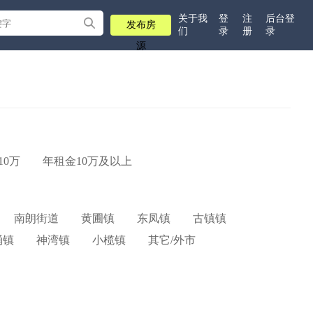
关于我
登
注
后台登
发布房
们
录
册
录
源
10万
年租金10万及以上
南朗街道
黄圃镇
东凤镇
古镇镇
涌镇
神湾镇
小榄镇
其它/外市