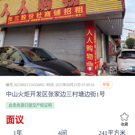
举报
编号:20250921154356892
时间: 2025年09月21日 07:09:56
中山火炬开发区张家边三村塘边街1号
此条房源已提交产权证明
面议
收藏
1年
4间
241平方米