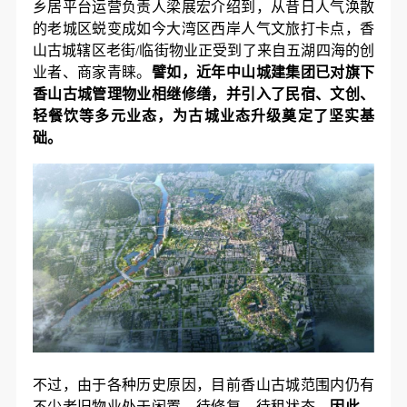
乡居平台运营负责人梁展宏介绍到，从昔日人气涣散
的老城区蜕变成如今大湾区西岸人气文旅打卡点，香
山古城辖区老街/临街物业正受到了来自五湖四海的创
业者、商家青睐。
譬如，近年中山城建集团已对旗下
香山古城管理物业相继修缮，并引入了民宿、文创、
轻餐饮等多元业态，为古城业态升级奠定了坚实基
础。
不过，由于各种历史原因，目前香山古城范围内仍有
不少老旧物业处于闲置、待修复、待租状态。
因此，