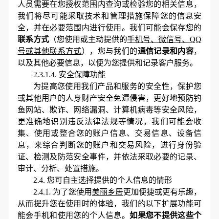
人员需要
在
您授权范围内查询或检验您的相关信息，
我们将尽可能采取技术和管理措施保障您的信息安
全，并在必要范围内进行使用。我们可能会保存您的
联系方式
（您使用或主动提供的
手机号、微信号、
QQ
号或其他联系方式
），您与我们的
通信记录和内容
，
以及其他必要信息，以便为您提供和记录客户服务。
2.3.1.4.
安全保障功能
为提高您使用我们产品和服务的安全性，保护您
或其他用户的人身财产安全免遭侵害，更好地预防钓
鱼网站、欺诈、网络漏洞、计算机病毒等安全风险，
更准确地识别违反法律法规等情况，我们可能会收
集、使用或整合您的账户信息、交易信息、设备信
息，来综合判断您的账户和交易风险，进行身份验
证、检测及防范安全事件，并依法采取必要的记录、
审计、分析、处置措施。
2.4.
您可自主选择提供的个人信息的情形
2.4.1.
为了您使用
美丽乡居
更加便捷或更有乐趣，
从而提升您在使用时的体验，我们的以下扩展功能可
能会手机和使用您的个人信息。
如果您不提供这些个