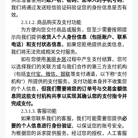
供您准备使用的
账户名、密码、您本人的手机号码
，
我们将通过发送短信验证码验证您的身份信息是否有
效。
2.3.1.2.
商品购买及支付功能
为方便向您交付商品或服务，您至少需要按照提
示向我们提供
收货人个人身份信息（包括
账户、
联系
电话）和支付状态信息
。如果您拒绝提供此类信息，
我们将无法完成相关交付服务。
如在您使用
美丽乡居
过程中产生支付结算，您可
以选择我们的关联方或与我们合作的第三方支付机构
（包括
支付宝、微信、银联
等支付通道，以下称
“支付
机构”）所提供的支付服务。支付功能本身并不收集您
的
个人信息，
但我们需要将您的订单号与交易金额信
息同这些支付机构共享以实现其确认您的支付指令并
完成支付。
2.3.1.3.
客服功能
如果您联系我们的客服，我们可能需要您提供
必
要的个人信息进行身份验证
，以保证
您的账号
安全。
为根据您的诉求提供服务，经过您的授权，人工客服