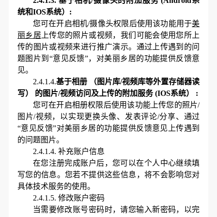
2.4.1.3.
基于相机
/摄像头的附加服务 (Android系
统和
IO
S系统
）
:
您可在开启相机
/摄像头权限后使用该功能用于
美
丽乡居
上传您的照片或视频，我们
可能
会使用您所上
传的图片或视频来
进行推广演示
。
通过上传遇到的问
题图片
到
“意见反馈”
，
对
美丽乡居
的功能提供反馈意
见
。
2.4.1.4.
基于相册
（
图片库
/
视频库等外置存储器读
写
）
的图片
/
视频访问及上传的附加服务
(
I
OS
系统
）
:
您可在开启相册权限后使用该功能上传您的照片
/
图片
/
视频，以实现更换头像、发表评论
/
分享、通过
“意见反馈”对
美丽乡居
的功能提供反馈意见上传遇到
的问题图片
。
2.4.1.4.
补充账户信息
在您注册完成账户后，您可以在
个人中心
继续填
写您的信息。您若不提供这些信息，将不会影响您对
具体技术服务的使用。
2.4.1.5.
修改账户密码
当需要修改
账号密码
时，请您输入新密码，以完