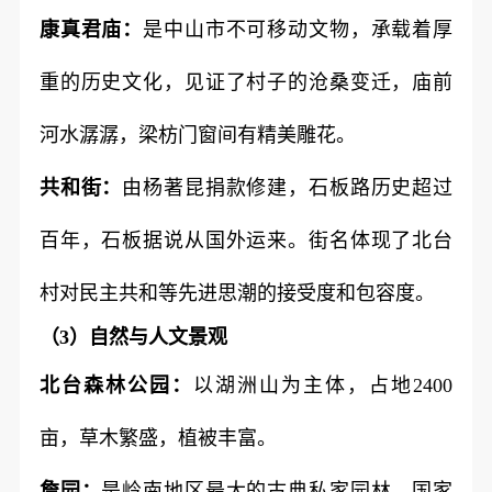
康真君庙：
是中山市不可移动文物，承载着厚
重的历史文化，见证了村子的沧桑变迁，庙前
河水潺潺，梁枋门窗间有精美雕花。
共和街：
由杨著昆捐款修建，石板路历史超过
百年，石板据说从国外运来。街名体现了北台
村对民主共和等先进思潮的接受度和包容度。
（3）自然与人文景观
北台森林公园：
以湖洲山为主体，占地2400
亩，草木繁盛，植被丰富。
詹园：
是岭南地区最大的古典私家园林，国家