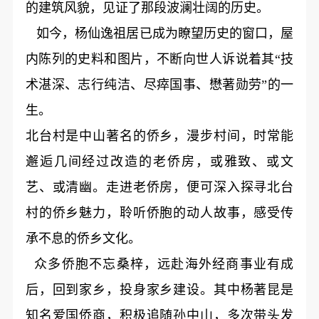
的建筑风貌，见证了那段波澜壮阔的历史。
如今，杨仙逸祖居已成为瞭望历史的窗口，屋
内陈列的史料和图片，不断向世人诉说着其“技
术湛深、志行纯洁、尽瘁国事、懋著勋劳”的一
生。
北台村是中山著名的侨乡，漫步村间，时常能
邂逅几间经过改造的老侨房，或雅致、或文
艺、或清幽。走进老侨房，便可深入探寻北台
村的侨乡魅力，聆听侨胞的动人故事，感受传
承不息的侨乡文化。
众多侨胞不忘桑梓，远赴海外经商事业有成
后，回到家乡，投身家乡建设。其中杨著昆是
知名爱国侨商，积极追随孙中山，多次带头发