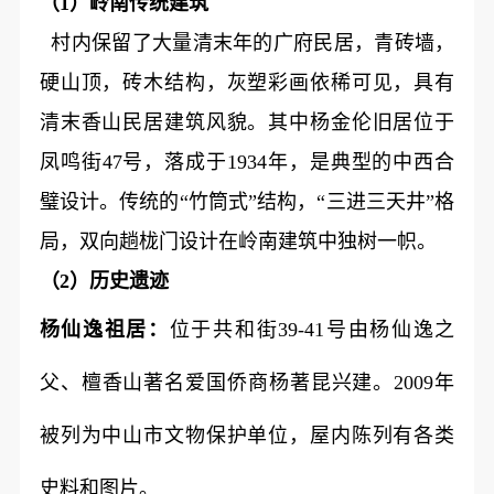
（1）岭南传统建筑
村内保留了大量清末年的广府民居，青砖墙，
硬山顶，砖木结构，灰塑彩画依稀可见，具有
清末香山民居建筑风貌。其中杨金伦旧居位于
凤鸣街47号，落成于1934年，是典型的中西合
璧设计。传统的“竹筒式”结构，“三进三天井”格
局，双向趟栊门设计在岭南建筑中独树一帜。
（2）历史遗迹
杨仙逸祖居：
位于共和街39-41号由杨仙逸之
父、檀香山著名爱国侨商杨著昆兴建。2009年
被列为中山市文物保护单位，屋内陈列有各类
史料和图片。