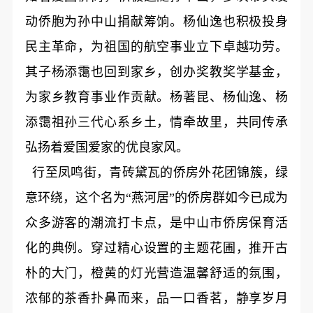
动侨胞为孙中山捐献筹饷。杨仙逸也积极投身
民主革命，为祖国的航空事业立下卓越功劳。
其子杨添霭也回到家乡，创办奖教奖学基金，
为家乡教育事业作贡献。杨著昆、杨仙逸、杨
添霭祖孙三代心系乡土，情牵故里，共同传承
弘扬着爱国爱家的优良家风。
行至凤鸣街，青砖黛瓦的侨房外花团锦簇，绿
意环绕，这个名为“燕河居”的侨房群如今已成为
众多游客的潮流打卡点，是中山市侨房保育活
化的典例。穿过精心设置的主题花圃，推开古
朴的大门，橙黄的灯光营造温馨舒适的氛围，
浓郁的茶香扑鼻而来，品一口香茗，静享岁月