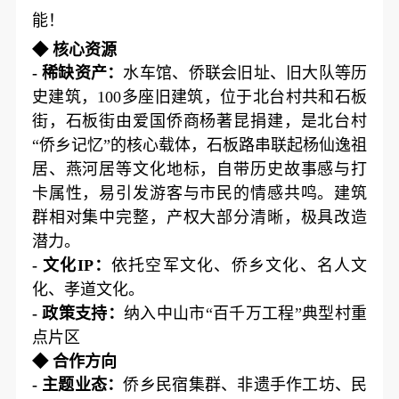
能！
◆ 核心资源
- 稀缺资产：
水车馆、侨联会旧址、旧大队等历
史建筑，100多座旧建筑，位于北台村共和石板
街，石板街由爱国侨商杨著昆捐建，是北台村
“侨乡记忆”的核心载体，石板路串联起杨仙逸祖
居、燕河居等文化地标，自带历史故事感与打
卡属性，易引发游客与市民的情感共鸣。建筑
群相对集中完整，产权大部分清晰，极具改造
潜力。
- 文化IP：
依托空军文化、侨乡文化、名人文
化、孝道文化。
- 政策支持：
纳入中山市“百千万工程”典型村重
点片区
◆ 合作方向
- 主题业态：
侨乡民宿集群、非遗手作工坊、民