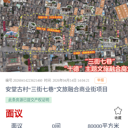
举报
编号:20260414223621460
时间: 2026年04月14日 14:04:21
安堂古村“三街七巷”文旅融合商业街项目
此条房源已提交产权证明
面议
收藏
面议
0间
80000平方米