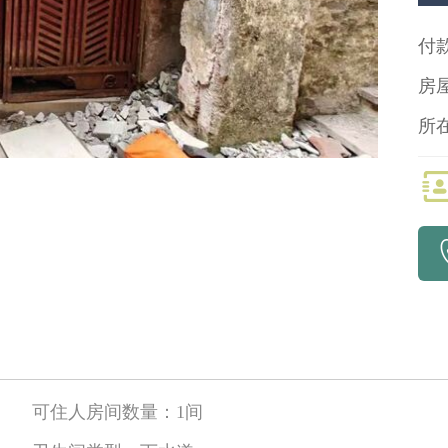
付
房
所
可住人房间数量：
1间