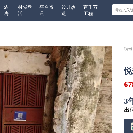
农
村域盘
平台资
设计改
百千万
房
活
讯
造
工程
编号：
悦
6
3
出