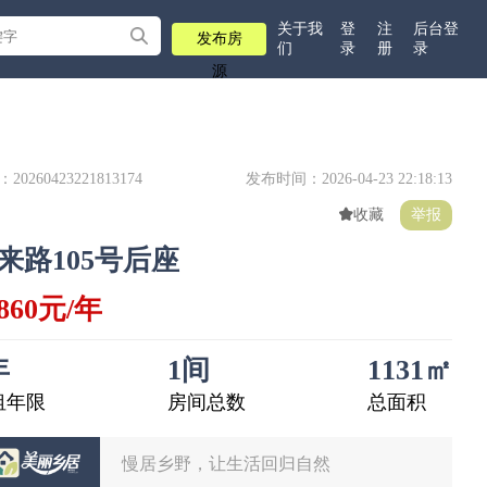
关于我
登
注
后台登
发布房
们
录
册
录
源
20260423221813174
发布时间：2026-04-23 22:18:13
收藏
举报
来路105号后座
7860元/年
年
1间
1131㎡
租年限
房间总数
总面积
慢居乡野，让生活回归自然